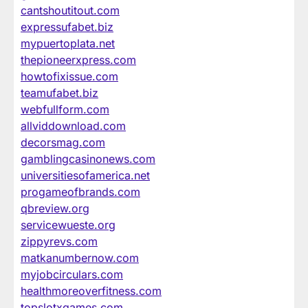
cantshoutitout.com
expressufabet.biz
mypuertoplata.net
thepioneerxpress.com
howtofixissue.com
teamufabet.biz
webfullform.com
allviddownload.com
decorsmag.com
gamblingcasinonews.com
universitiesofamerica.net
progameofbrands.com
qbreview.org
servicewueste.org
zippyrevs.com
matkanumbernow.com
myjobcirculars.com
healthmoreoverfitness.com
topslotxgames.com