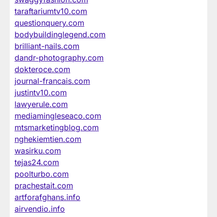
taraftariumtv10.com
questionquery.com
bodybuildinglegend.com
brilliant-nails.com
dandr-photography.com
dokteroce.com
journal-francais.com
justintv10.com
lawyerule.com
mediamingleseaco.com
mtsmarketingblog.com
nghekiemtien.com
wasirku.com
tejas24.com
poolturbo.com
prachestait.com
artforafghans.info
airvendio.info