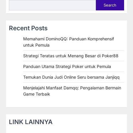
Search
Recent Posts
Memahami DominoQQ: Panduan Komprehensif
untuk Pemula
Strategi Teratas untuk Menang Besar di Poker88
Panduan Utama Strategi Poker untuk Pemula
Temukan Dunia Judi Online Seru bersama Janjiqq
Menjelajahi Manfaat Damqq: Pengalaman Bermain
Game Terbaik
LINK LAINNYA