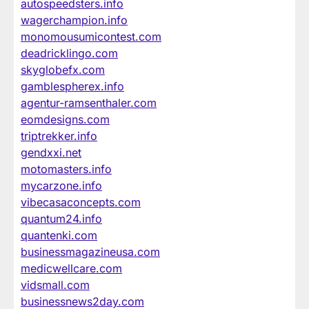
autospeedsters.info
wagerchampion.info
monomousumicontest.com
deadricklingo.com
skyglobefx.com
gamblespherex.info
agentur-ramsenthaler.com
eomdesigns.com
triptrekker.info
gendxxi.net
motomasters.info
mycarzone.info
vibecasaconcepts.com
quantum24.info
quantenki.com
businessmagazineusa.com
medicwellcare.com
vidsmall.com
businessnews2day.com