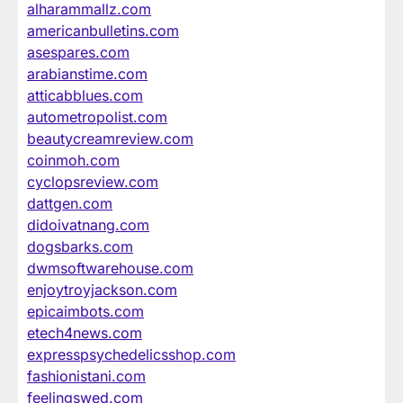
alharammallz.com
americanbulletins.com
asespares.com
arabianstime.com
atticabblues.com
autometropolist.com
beautycreamreview.com
coinmoh.com
cyclopsreview.com
dattgen.com
didoivatnang.com
dogsbarks.com
dwmsoftwarehouse.com
enjoytroyjackson.com
epicaimbots.com
etech4news.com
expresspsychedelicsshop.com
fashionistani.com
feelingswed.com