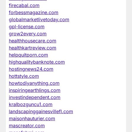
firecabal.com
forbessmagazine.com
globalmarketlivetoday.com
gpl-license.com
grow2every.com
healthhousecare.com
healthkartreview.com
helpquitporn.com
highqualitybanknote.com
hostingnews24.com
hottstyle.com
howtodiyanything.com
inspiringearthlings.com
investindependent.com
kralbozguncu1.com
landscapinggainesvillefl.com
maisonhauturier.com
mascreator.com