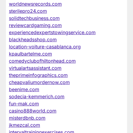
worldnewsrecords.com
sterilepro24.com
solidtechbusiness.com
reviewcardgaming.com
experiencedexpertstowingservice.com
blackheadsshop.com
location-voiture-casablanca.org
kpaulbartelme.com
comedyclubofhiltonhead.com
virtualartsassistant.com
theprimeinfographics.com
cheapvaliumordernow.com
beenime.com
sodecia-kemmerich.com
fun-mak.com
casino888world.com
misterdbnb.com
jkmezcal.com
intervaltrainingexercises.com