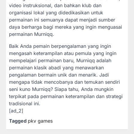
video instruksional, dan bahkan klub dan
organisasi lokal yang didedikasikan untuk
permainan ini semuanya dapat menjadi sumber
daya berharga bagi mereka yang ingin menguasai
permainan Murniqq.
Baik Anda pemain berpengalaman yang ingin
mengasah keterampilan atau pemula yang ingin
mempelajari permainan baru, Murniqq adalah
permainan klasik abadi yang menawarkan
pengalaman bermain unik dan menarik. Jadi
mengapa tidak mencobanya dan temukan sendiri
seni kuno Murniqq? Siapa tahu, Anda mungkin
terpikat pada permainan keterampilan dan strategi
tradisional ini.
[ad_2]
Tagged
pkv games