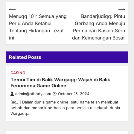
Post
⟵
⟶
Menuqq 101: Semua yang
Bandarjudiqq: Pintu
navigation
Perlu Anda Ketahui
Gerbang Anda Menuju
Tentang Hidangan Lezat
Permainan Kasino Seru
ini
dan Kemenangan Besar
Related Posts
CASINO
Temui Tim di Balik Wargaqq: Wajah di Balik
Fenomena Game Online
admin@otbody.com
October 15, 2024
[ad_1] Dalam dunia game online, satu nama telah membuat
heboh dan menarik perhatian para pemain di seluruh dunia –
Wargaqq.…