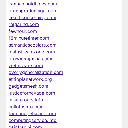
cannabinoidtimes.com
greenproductsgui.com
healthconcerning.com
rojgarind.com
fewhour.com
18minutetimer.com
semanticseostars.com
mainstreamzone.com
growmarijuanas.com
webnshare.com
overlygeneralization.com
ethiopianetwork.org
gadgetsmesh.com
justicefornevada.com
leisuretours.info
hellotbsbro.com
farmandpetscare.com
computingservice.info
caiofracini.com