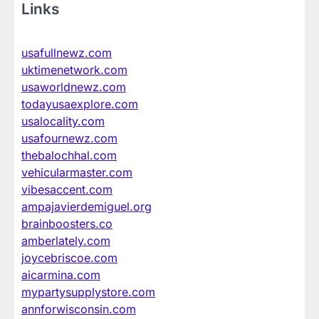
Links
usafullnewz.com
uktimenetwork.com
usaworldnewz.com
todayusaexplore.com
usalocality.com
usafournewz.com
thebalochhal.com
vehicularmaster.com
vibesaccent.com
ampajavierdemiguel.org
brainboosters.co
amberlately.com
joycebriscoe.com
aicarmina.com
mypartysupplystore.com
annforwisconsin.com