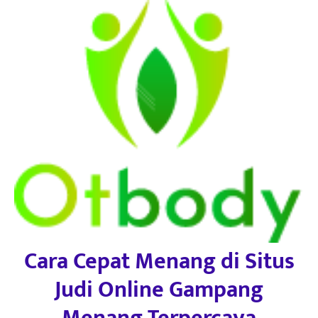
Skip
to
content
Cara Cepat Menang di Situs
Judi Online Gampang