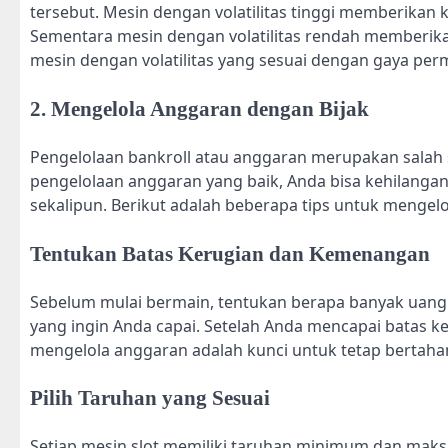
tersebut. Mesin dengan volatilitas tinggi memberikan 
Sementara mesin dengan volatilitas rendah memberikan 
mesin dengan volatilitas yang sesuai dengan gaya per
2. Mengelola Anggaran dengan Bijak
Pengelolaan bankroll atau anggaran merupakan salah
pengelolaan anggaran yang baik, Anda bisa kehilanga
sekalipun. Berikut adalah beberapa tips untuk mengel
Tentukan Batas Kerugian dan Kemenangan
Sebelum mulai bermain, tentukan berapa banyak uan
yang ingin Anda capai. Setelah Anda mencapai batas k
mengelola anggaran adalah kunci untuk tetap bertah
Pilih Taruhan yang Sesuai
Setiap mesin slot memiliki taruhan minimum dan mak