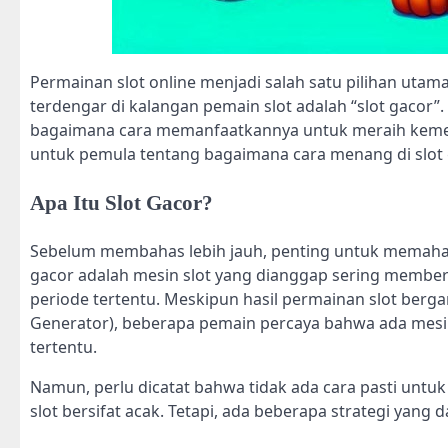
Permainan slot online menjadi salah satu pilihan utama 
terdengar di kalangan pemain slot adalah “slot gacor”
bagaimana cara memanfaatkannya untuk meraih kemen
untuk pemula tentang bagaimana cara menang di slot g
Apa Itu Slot Gacor?
Sebelum membahas lebih jauh, penting untuk memahami
gacor adalah mesin slot yang dianggap sering membe
periode tertentu. Meskipun hasil permainan slot b
Generator), beberapa pemain percaya bahwa ada mes
tertentu.
Namun, perlu dicatat bahwa tidak ada cara pasti untu
slot bersifat acak. Tetapi, ada beberapa strategi y