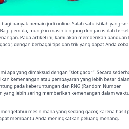
bagi banyak pemain judi online. Salah satu istilah yang ser
. Bagi pemula, mungkin masih bingung dengan istilah terse
angan. Pada artikel ini, kami akan memberikan panduan 
acor, dengan berbagai tips dan trik yang dapat Anda coba
 apa yang dimaksud dengan “slot gacor”. Secara sederha
rikan kemenangan atau pembayaran yang lebih besar dala
ergantung pada keberuntungan dan RNG (Random Number
in yang lebih sering memberikan kemenangan dalam wakt
k mengetahui mesin mana yang sedang gacor, karena hasil 
ang dapat membantu Anda meningkatkan peluang menang.