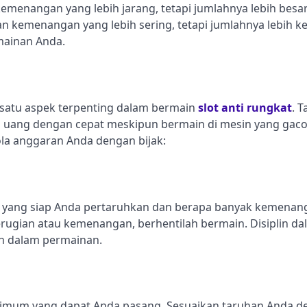
kemenangan yang lebih jarang, tetapi jumlahnya lebih besar
kemenangan yang lebih sering, tetapi jumlahnya lebih keci
mainan Anda.
 satu aspek terpenting dalam bermain
slot anti rungkat
. 
n uang dengan cepat meskipun bermain di mesin yang gaco
ola anggaran Anda dengan bijak:
g yang siap Anda pertaruhkan dan berapa banyak kemenan
erugian atau kemenangan, berhentilah bermain. Disiplin d
an dalam permainan.
simum yang dapat Anda pasang. Sesuaikan taruhan Anda 