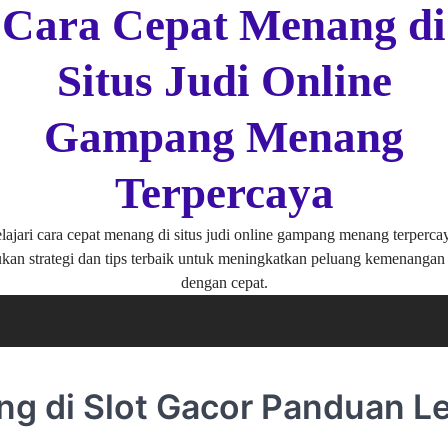
Cara Cepat Menang di
Situs Judi Online
Gampang Menang
Terpercaya
lajari cara cepat menang di situs judi online gampang menang terperca
an strategi dan tips terbaik untuk meningkatkan peluang kemenanga
dengan cepat.
ng di Slot Gacor Panduan L