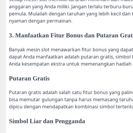
anggaran yang Anda miliki. Jangan terlalu terburu-b
pemula. Mulailah dengan taruhan yang lebih kecil dan 
nyaman dengan permainan.
3. Manfaatkan Fitur Bonus dan Putaran Grat
Banyak mesin slot menawarkan fitur bonus yang dapa
dapat Anda manfaatkan adalah putaran gratis, simbol l
Anda kesempatan ekstra untuk memenangkan hadiah 
Putaran Gratis
Putaran gratis adalah salah satu fitur bonus yang pal
bisa memutar gulungan tanpa harus memasang taruhan
dipicu dengan mendapatkan kombinasi simbol tertentu 
Simbol Liar dan Pengganda