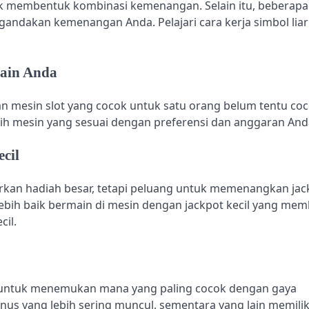
tuk membentuk kombinasi kemenangan. Selain itu, beberap
andakan kemenangan Anda. Pelajari cara kerja simbol liar
main Anda
n mesin slot yang cocok untuk satu orang belum tentu co
ilih mesin yang sesuai dengan preferensi dan anggaran And
cil
kan hadiah besar, tetapi peluang untuk memenangkan jac
lebih baik bermain di mesin dengan jackpot kecil yang me
cil.
t untuk menemukan mana yang paling cocok dengan gaya
nus yang lebih sering muncul, sementara yang lain memilik