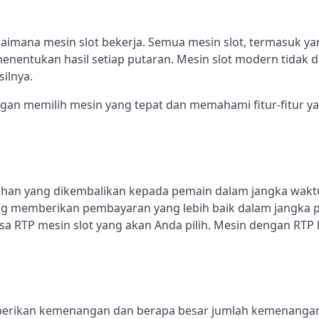
imana mesin slot bekerja. Semua mesin slot, termasuk ya
nentukan hasil setiap putaran. Mesin slot modern tidak 
ilnya.
n memilih mesin yang tepat dan memahami fitur-fitur y
taruhan yang dikembalikan kepada pemain dalam jangka wakt
ung memberikan pembayaran yang lebih baik dalam jangka 
 RTP mesin slot yang akan Anda pilih. Mesin dengan RTP 
mberikan kemenangan dan berapa besar jumlah kemenanga