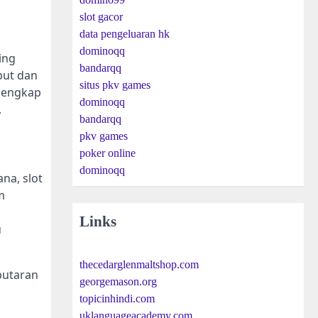
slot gacor
data pengeluaran hk
dominoqq
ing
bandarqq
but dan
situs pkv games
lengkap
dominoqq
.
bandarqq
pkv games
poker online
dominoqq
na, slot
m
Links
u
thecedarglenmaltshop.com
putaran
georgemason.org
topicinhindi.com
uklanguageacademy.com