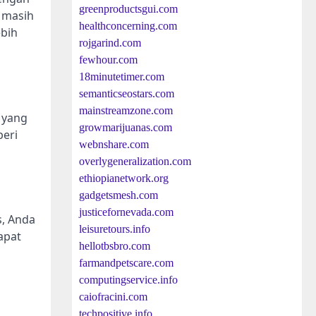
greenproductsgui.com
 masih
healthconcerning.com
ebih
rojgarind.com
fewhour.com
18minutetimer.com
semanticseostars.com
mainstreamzone.com
 yang
growmarijuanas.com
beri
webnshare.com
overlygeneralization.com
ethiopianetwork.org
gadgetsmesh.com
justicefornevada.com
s, Anda
leisuretours.info
apat
hellotbsbro.com
farmandpetscare.com
computingservice.info
caiofracini.com
techpositive.info