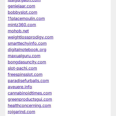
geniejaar.com
bobbyslot.com
11placemoulin.com
mintz360.com
mohob.net
weightlossprodigy.com
smarttechyinfo.com
digitalnotebook.org
maxualguru.com
bongdasuncity.com
slot-pachi.com
freespinsslot.com
paradisefurballs.com
aveuere.info
cannabinoidtimes.com
greenproductsgui.com
healthconcerning.com
rojgarind.com