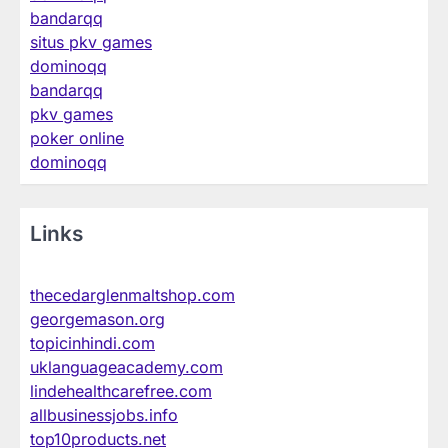
bandarqq
situs pkv games
dominoqq
bandarqq
pkv games
poker online
dominoqq
Links
thecedarglenmaltshop.com
georgemason.org
topicinhindi.com
uklanguageacademy.com
lindehealthcarefree.com
allbusinessjobs.info
top10products.net