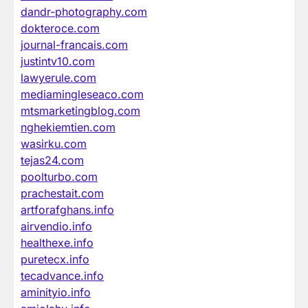
dandr-photography.com
dokteroce.com
journal-francais.com
justintv10.com
lawyerule.com
mediamingleseaco.com
mtsmarketingblog.com
nghekiemtien.com
wasirku.com
tejas24.com
poolturbo.com
prachestait.com
artforafghans.info
airvendio.info
healthexe.info
puretecx.info
tecadvance.info
aminityio.info