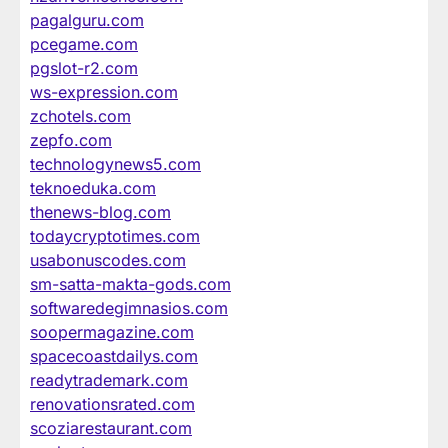
pagalguru.com
pcegame.com
pgslot-r2.com
ws-expression.com
zchotels.com
zepfo.com
technologynews5.com
teknoeduka.com
thenews-blog.com
todaycryptotimes.com
usabonuscodes.com
sm-satta-makta-gods.com
softwaredegimnasios.com
soopermagazine.com
spacecoastdailys.com
readytrademark.com
renovationsrated.com
scoziarestaurant.com