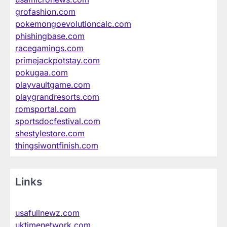
grofashion.com
pokemongoevolutioncalc.com
phishingbase.com
racegamings.com
primejackpotstay.com
pokugaa.com
playvaultgame.com
playgrandresorts.com
romsportal.com
sportsdocfestival.com
shestylestore.com
thingsiwontfinish.com
Links
usafullnewz.com
uktimenetwork.com