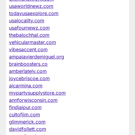
usaworldnewz.com
todayusaexplore.com
usalocality.com
usafournewz.com
thebalochhal.com
vehicularmaster.com
vibesaccent.com
ampajavierdemiguel.org
brainboosters.co
amberlately.com
joycebriscoe.com
aicarmina.com
mypartysupplystore.com
annforwisconsin.com
findjaipur.com
cultofjim.com
glimmerick.com
davidfollett.com