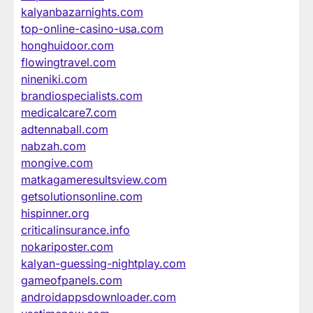
kalyanbazarnights.com
top-online-casino-usa.com
honghuidoor.com
flowingtravel.com
nineniki.com
brandiospecialists.com
medicalcare7.com
adtennaball.com
nabzah.com
mongive.com
matkagameresultsview.com
getsolutionsonline.com
hispinner.org
criticalinsurance.info
nokariposter.com
kalyan-guessing-nightplay.com
gameofpanels.com
androidappsdownloader.com