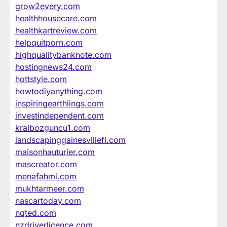
grow2every.com
healthhousecare.com
healthkartreview.com
helpquitporn.com
highqualitybanknote.com
hostingnews24.com
hottstyle.com
howtodiyanything.com
inspiringearthlings.com
investindependent.com
kralbozguncu1.com
landscapinggainesvillefl.com
maisonhauturier.com
mascreator.com
menafahmi.com
mukhtarmeer.com
nascartoday.com
nqted.com
nzdriverlicence.com