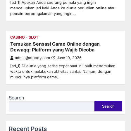
[ad_1] Apakah Anda seorang pemula yang ingin
mencelupkan jari kaki Anda ke dunia perjudian online atau
pemain berpengalaman yang ingin…
CASINO
SLOT
Temukan Sensasi Game Online dengan
Dewaqq: Platform yang Wajib Dicoba
admin@otbody.com
June 19, 2026
[ad_1] Di dunia yang serba cepat saat ini, sulit menemukan
waktu untuk melakukan aktivitas santai. Namun, dengan
munculnya platform game…
Search
Search
Recent Posts