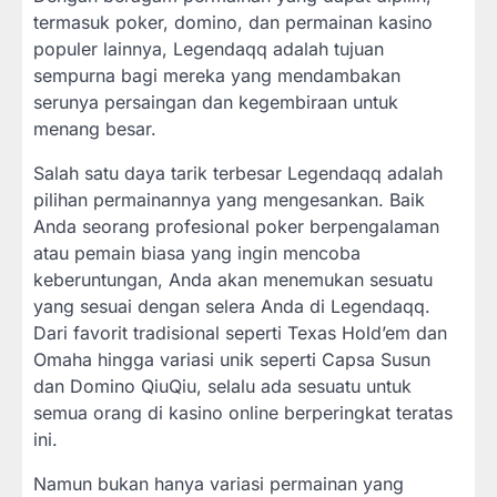
termasuk poker, domino, dan permainan kasino
populer lainnya, Legendaqq adalah tujuan
sempurna bagi mereka yang mendambakan
serunya persaingan dan kegembiraan untuk
menang besar.
Salah satu daya tarik terbesar Legendaqq adalah
pilihan permainannya yang mengesankan. Baik
Anda seorang profesional poker berpengalaman
atau pemain biasa yang ingin mencoba
keberuntungan, Anda akan menemukan sesuatu
yang sesuai dengan selera Anda di Legendaqq.
Dari favorit tradisional seperti Texas Hold’em dan
Omaha hingga variasi unik seperti Capsa Susun
dan Domino QiuQiu, selalu ada sesuatu untuk
semua orang di kasino online berperingkat teratas
ini.
Namun bukan hanya variasi permainan yang