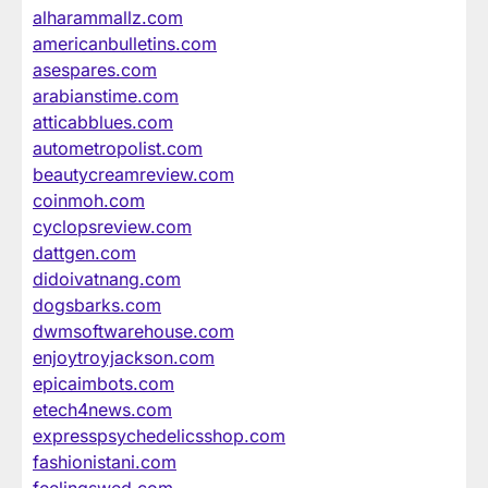
alharammallz.com
americanbulletins.com
asespares.com
arabianstime.com
atticabblues.com
autometropolist.com
beautycreamreview.com
coinmoh.com
cyclopsreview.com
dattgen.com
didoivatnang.com
dogsbarks.com
dwmsoftwarehouse.com
enjoytroyjackson.com
epicaimbots.com
etech4news.com
expresspsychedelicsshop.com
fashionistani.com
feelingswed.com