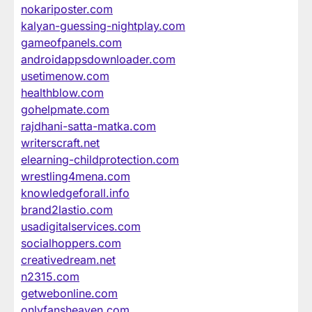
nokariposter.com
kalyan-guessing-nightplay.com
gameofpanels.com
androidappsdownloader.com
usetimenow.com
healthblow.com
gohelpmate.com
rajdhani-satta-matka.com
writerscraft.net
elearning-childprotection.com
wrestling4mena.com
knowledgeforall.info
brand2lastio.com
usadigitalservices.com
socialhoppers.com
creativedream.net
n2315.com
getwebonline.com
onlyfansheaven.com