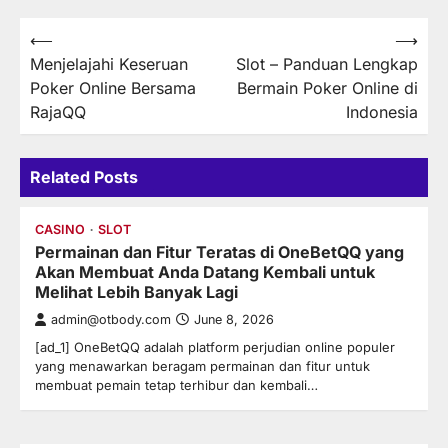
Post
⟵
⟶
Menjelajahi Keseruan
Slot – Panduan Lengkap
navigation
Poker Online Bersama
Bermain Poker Online di
RajaQQ
Indonesia
Related Posts
CASINO
SLOT
Permainan dan Fitur Teratas di OneBetQQ yang
Akan Membuat Anda Datang Kembali untuk
Melihat Lebih Banyak Lagi
admin@otbody.com
June 8, 2026
[ad_1] OneBetQQ adalah platform perjudian online populer
yang menawarkan beragam permainan dan fitur untuk
membuat pemain tetap terhibur dan kembali…