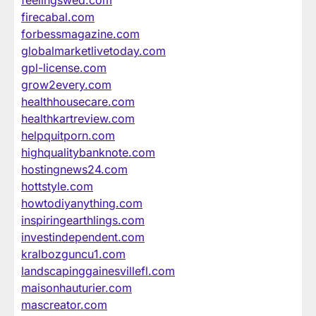
firecabal.com
forbessmagazine.com
globalmarketlivetoday.com
gpl-license.com
grow2every.com
healthhousecare.com
healthkartreview.com
helpquitporn.com
highqualitybanknote.com
hostingnews24.com
hottstyle.com
howtodiyanything.com
inspiringearthlings.com
investindependent.com
kralbozguncu1.com
landscapinggainesvillefl.com
maisonhauturier.com
mascreator.com