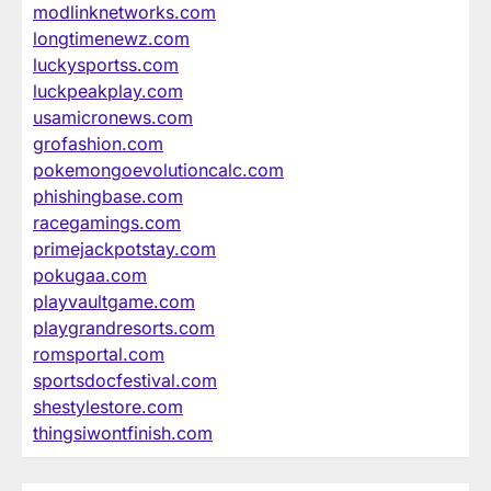
modlinknetworks.com
longtimenewz.com
luckysportss.com
luckpeakplay.com
usamicronews.com
grofashion.com
pokemongoevolutioncalc.com
phishingbase.com
racegamings.com
primejackpotstay.com
pokugaa.com
playvaultgame.com
playgrandresorts.com
romsportal.com
sportsdocfestival.com
shestylestore.com
thingsiwontfinish.com