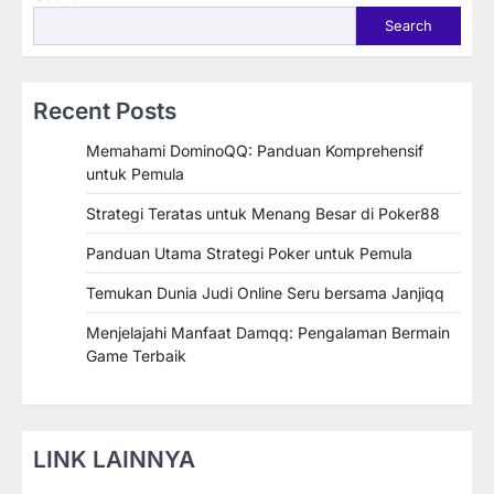
Search
Recent Posts
Memahami DominoQQ: Panduan Komprehensif
untuk Pemula
Strategi Teratas untuk Menang Besar di Poker88
Panduan Utama Strategi Poker untuk Pemula
Temukan Dunia Judi Online Seru bersama Janjiqq
Menjelajahi Manfaat Damqq: Pengalaman Bermain
Game Terbaik
LINK LAINNYA