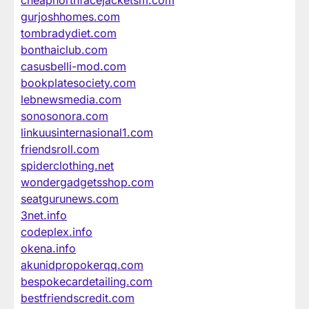
gurjoshhomes.com
tombradydiet.com
bonthaiclub.com
casusbelli-mod.com
bookplatesociety.com
lebnewsmedia.com
sonosonora.com
linkuusinternasional1.com
friendsroll.com
spiderclothing.net
wondergadgetsshop.com
seatgurunews.com
3net.info
codeplex.info
okena.info
akunidpropokerqq.com
bespokecardetailing.com
bestfriendscredit.com