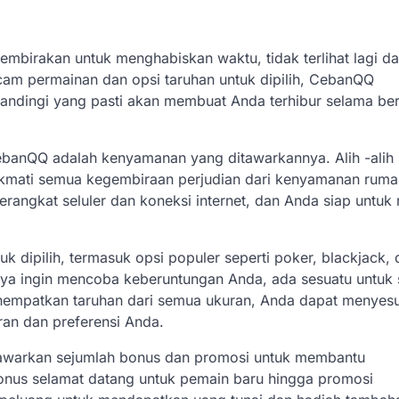
irakan untuk menghabiskan waktu, tidak terlihat lagi da
am permainan dan opsi taruhan untuk dipilih, CebanQQ
andingi yang pasti akan membuat Anda terhibur selama ber
CebanQQ adalah kenyamanan yang ditawarkannya. Alih -alih
nikmati semua kegembiraan perjudian dari kenyamanan rum
rangkat seluler dan koneksi internet, dan Anda siap untuk 
pilih, termasuk opsi populer seperti poker, blackjack, d
ya ingin mencoba keberuntungan Anda, ada sesuatu untuk
mpatkan taruhan dari semua ukuran, Anda dapat menyes
an dan preferensi Anda.
nawarkan sejumlah bonus dan promosi untuk membantu
onus selamat datang untuk pemain baru hingga promosi