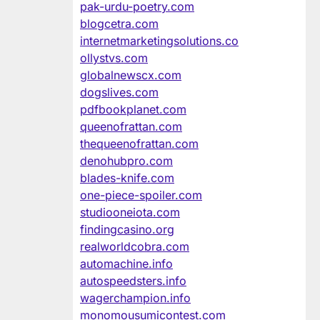
pak-urdu-poetry.com
blogcetra.com
internetmarketingsolutions.co
ollystvs.com
globalnewscx.com
dogslives.com
pdfbookplanet.com
queenofrattan.com
thequeenofrattan.com
denohubpro.com
blades-knife.com
one-piece-spoiler.com
studiooneiota.com
findingcasino.org
realworldcobra.com
automachine.info
autospeedsters.info
wagerchampion.info
monomousumicontest.com