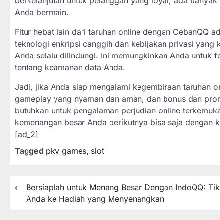
berkelanjutan untuk pelanggan yang loyal, ada banyak
Anda bermain.
Fitur hebat lain dari taruhan online dengan CebanQQ 
teknologi enkripsi canggih dan kebijakan privasi yang
Anda selalu dilindungi. Ini memungkinkan Anda untuk 
tentang keamanan data Anda.
Jadi, jika Anda siap mengalami kegembiraan taruhan on
gameplay yang nyaman dan aman, dan bonus dan pro
butuhkan untuk pengalaman perjudian online terkemuka
kemenangan besar Anda berikutnya bisa saja dengan kl
[ad_2]
Tagged
pkv games
,
slot
Post
⟵
Bersiaplah untuk Menang Besar Dengan IndoQQ: Tik
Anda ke Hadiah yang Menyenangkan
navigation