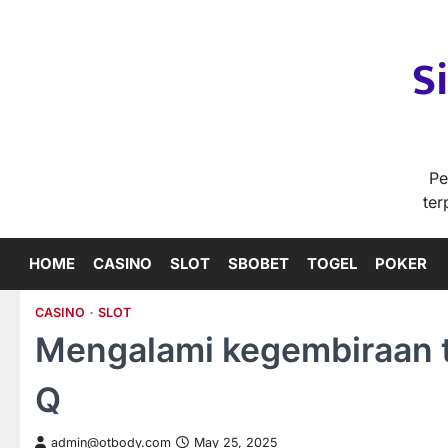
S
Pe
ter
HOME
CASINO
SLOT
SBOBET
TOGEL
POKER
CASINO
SLOT
Mengalami kegembiraan 
Q
admin@otbody.com
May 25, 2025