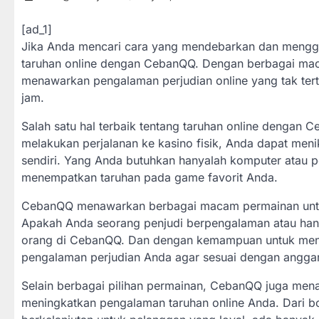
[ad_1]
Jika Anda mencari cara yang mendebarkan dan menggemb
taruhan online dengan CebanQQ. Dengan berbagai mac
menawarkan pengalaman perjudian online yang tak tert
jam.
Salah satu hal terbaik tentang taruhan online dengan 
melakukan perjalanan ke kasino fisik, Anda dapat me
sendiri. Yang Anda butuhkan hanyalah komputer atau pe
menempatkan taruhan pada game favorit Anda.
CebanQQ menawarkan berbagai macam permainan untuk di
Apakah Anda seorang penjudi berpengalaman atau han
orang di CebanQQ. Dan dengan kemampuan untuk mene
pengalaman perjudian Anda agar sesuai dengan anggar
Selain berbagai pilihan permainan, CebanQQ juga me
meningkatkan pengalaman taruhan online Anda. Dari b