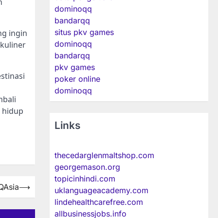
n
dominoqq
bandarqq
situs pkv games
ng ingin
dominoqq
kuliner
bandarqq
pkv games
stinasi
poker online
dominoqq
mbali
 hidup
Links
thecedarglenmaltshop.com
georgemason.org
topicinhindi.com
QAsia
⟶
uklanguageacademy.com
lindehealthcarefree.com
allbusinessjobs.info