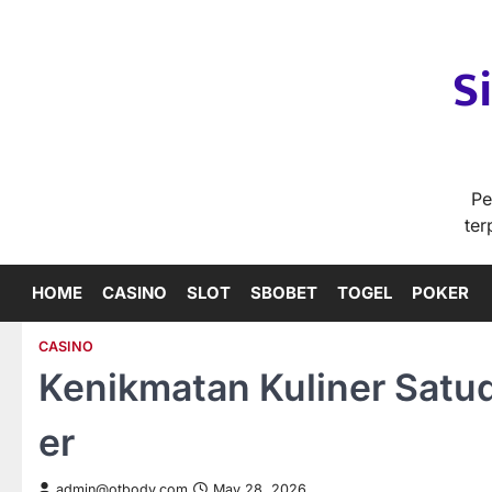
S
Pe
ter
HOME
CASINO
SLOT
SBOBET
TOGEL
POKER
CASINO
Kenikmatan Kuliner Satuq
er
admin@otbody.com
May 28, 2026