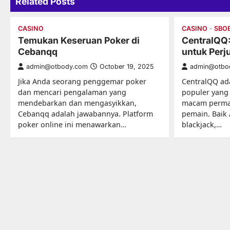
Related Posts
CASINO
CASINO
SBO
Temukan Keseruan Poker di
CentralQQ
Cebanqq
untuk Perj
admin@otbody.com
October 19, 2025
admin@otbo
Jika Anda seorang penggemar poker
CentralQQ ada
dan mencari pengalaman yang
populer yang
mendebarkan dan mengasyikkan,
macam permai
Cebanqq adalah jawabannya. Platform
pemain. Baik
poker online ini menawarkan…
blackjack,…