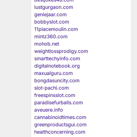
lustgurgaon.com
geniejaar.com
bobbyslot.com
11placemoulin.com
mintz360.com
mohob.net
weightlossprodigy.com
smarttechyinfo.com
digitalnotebook.org
maxualguru.com
bongdasuncity.com
slot-pachi.com
freespinsslot.com
paradisefurballs.com
aveuere.info
cannabinoidtimes.com
greenproductsgui.com
healthconcerning.com