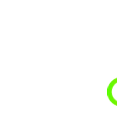
Skip
to
content