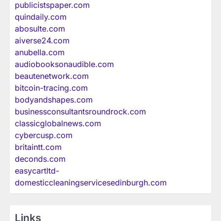
publicistspaper.com
quindaily.com
abosulte.com
aiverse24.com
anubella.com
audiobooksonaudible.com
beautenetwork.com
bitcoin-tracing.com
bodyandshapes.com
businessconsultantsroundrock.com
classicglobalnews.com
cybercusp.com
britaintt.com
deconds.com
easycartltd-
domesticcleaningservicesedinburgh.com
Links