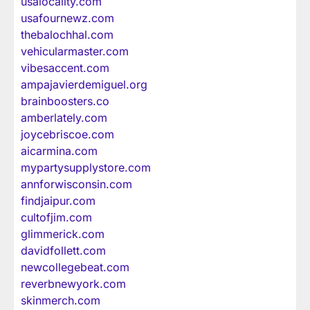
usalocality.com
usafournewz.com
thebalochhal.com
vehicularmaster.com
vibesaccent.com
ampajavierdemiguel.org
brainboosters.co
amberlately.com
joycebriscoe.com
aicarmina.com
mypartysupplystore.com
annforwisconsin.com
findjaipur.com
cultofjim.com
glimmerick.com
davidfollett.com
newcollegebeat.com
reverbnewyork.com
skinmerch.com