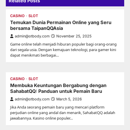
Related Posts
CASINO
SLOT
Temukan Dunia Permainan Online yang Seru
bersama TaipanQQAsia
admin@otbody.com
November 25, 2025
Game online telah menjadi hiburan populer bagi orang-orang
dari segala usia. Dengan kemajuan teknologi, para gamer kini
dapat menikmati berbagai…
CASINO
SLOT
Membuka Keuntungan Bergabung dengan
SahabatQQ: Panduan untuk Pemain Baru
admin@otbody.com
March 5, 2026
Jika Anda seorang pemain baru yang mencari platform
perjudian online yang andal dan menarik, SahabatQQ adalah
jawabannya. Kasino online populer…