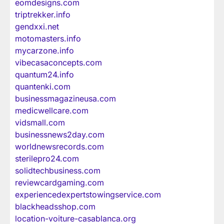
eomdesigns.com
triptrekker.info
gendxxi.net
motomasters.info
mycarzone.info
vibecasaconcepts.com
quantum24.info
quantenki.com
businessmagazineusa.com
medicwellcare.com
vidsmall.com
businessnews2day.com
worldnewsrecords.com
sterilepro24.com
solidtechbusiness.com
reviewcardgaming.com
experiencedexpertstowingservice.com
blackheadsshop.com
location-voiture-casablanca.org