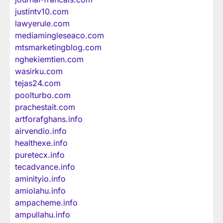
justintv10.com
lawyerule.com
mediamingleseaco.com
mtsmarketingblog.com
nghekiemtien.com
wasirku.com
tejas24.com
poolturbo.com
prachestait.com
artforafghans.info
airvendio.info
healthexe.info
puretecx.info
tecadvance.info
aminityio.info
amiolahu.info
ampacheme.info
ampullahu.info