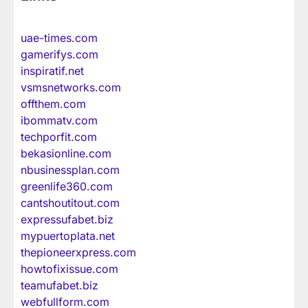
uae-times.com
gamerifys.com
inspiratif.net
vsmsnetworks.com
offthem.com
ibommatv.com
techporfit.com
bekasionline.com
nbusinessplan.com
greenlife360.com
cantshoutitout.com
expressufabet.biz
mypuertoplata.net
thepioneerxpress.com
howtofixissue.com
teamufabet.biz
webfullform.com