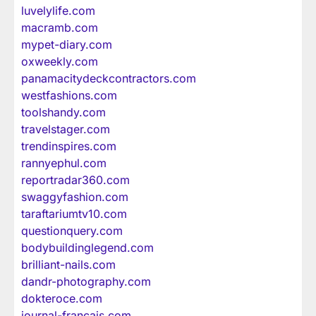
luvelylife.com
macramb.com
mypet-diary.com
oxweekly.com
panamacitydeckcontractors.com
westfashions.com
toolshandy.com
travelstager.com
trendinspires.com
rannyephul.com
reportradar360.com
swaggyfashion.com
taraftariumtv10.com
questionquery.com
bodybuildinglegend.com
brilliant-nails.com
dandr-photography.com
dokteroce.com
journal-francais.com