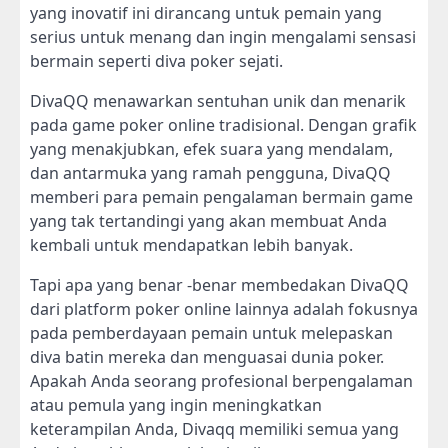
yang inovatif ini dirancang untuk pemain yang
serius untuk menang dan ingin mengalami sensasi
bermain seperti diva poker sejati.
DivaQQ menawarkan sentuhan unik dan menarik
pada game poker online tradisional. Dengan grafik
yang menakjubkan, efek suara yang mendalam,
dan antarmuka yang ramah pengguna, DivaQQ
memberi para pemain pengalaman bermain game
yang tak tertandingi yang akan membuat Anda
kembali untuk mendapatkan lebih banyak.
Tapi apa yang benar -benar membedakan DivaQQ
dari platform poker online lainnya adalah fokusnya
pada pemberdayaan pemain untuk melepaskan
diva batin mereka dan menguasai dunia poker.
Apakah Anda seorang profesional berpengalaman
atau pemula yang ingin meningkatkan
keterampilan Anda, Divaqq memiliki semua yang