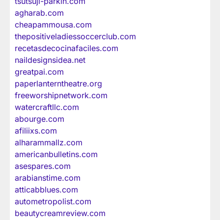
tsutsuji-parkin.com
agharab.com
cheapammousa.com
thepositiveladiessoccerclub.com
recetasdecocinafaciles.com
naildesignsidea.net
greatpai.com
paperlanterntheatre.org
freeworshipnetwork.com
watercraftllc.com
abourge.com
afiliixs.com
alharammallz.com
americanbulletins.com
asespares.com
arabianstime.com
atticabblues.com
autometropolist.com
beautycreamreview.com