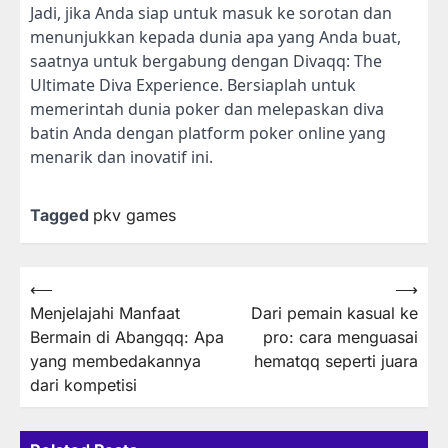
Jadi, jika Anda siap untuk masuk ke sorotan dan
menunjukkan kepada dunia apa yang Anda buat,
saatnya untuk bergabung dengan Divaqq: The
Ultimate Diva Experience. Bersiaplah untuk
memerintah dunia poker dan melepaskan diva
batin Anda dengan platform poker online yang
menarik dan inovatif ini.
Tagged
pkv games
Post
⟵
⟶
Menjelajahi Manfaat
Dari pemain kasual ke
navigation
Bermain di Abangqq: Apa
pro: cara menguasai
yang membedakannya
hematqq seperti juara
dari kompetisi