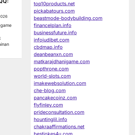
nQQ:
top10products.net
pickabatours.com
2026
beastmode-bodybuilding.com
financelplan.info
m game
businessfuture.info
k
infojudibet.com
ainan
cbdmap.info
deanbeanxn.com
matkarajdhanigame.com
popthrone.com
world-slots.com
imakewebsolution.com
che-blog.com
pancakecoinz.com
flyfinley.com
prideconsultation.com
hountinglil.info
chakraaffirmations.net
bestjokes4u.com