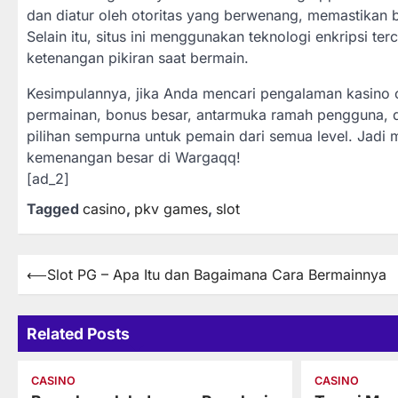
dan diatur oleh otoritas yang berwenang, memastikan 
Selain itu, situs ini menggunakan teknologi enkripsi t
ketenangan pikiran saat bermain.
Kesimpulannya, jika Anda mencari pengalaman kasino 
permainan, bonus besar, antarmuka ramah pengguna, 
pilihan sempurna untuk pemain dari semua level. Jadi 
kemenangan besar di Wargaqq!
[ad_2]
Tagged
casino
,
pkv games
,
slot
Post
⟵
Slot PG – Apa Itu dan Bagaimana Cara Bermainnya
navigation
Related Posts
CASINO
CASINO