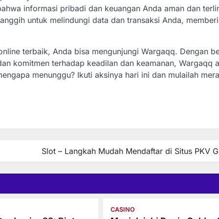
bahwa informasi pribadi dan keuangan Anda aman dan terli
ercanggih untuk melindungi data dan transaksi Anda, member
online terbaik, Anda bisa mengunjungi Wargaqq. Dengan 
dan komitmen terhadap keadilan dan keamanan, Wargaqq 
mengapa menunggu? Ikuti aksinya hari ini dan mulailah mera
Slot – Langkah Mudah Mendaftar di Situs PKV 
CASINO