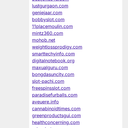
lustgurgaon.com
geniejaar.com
bobbyslot.com
11placemoulin.com
mintz360.com
mohob.net
weightlossprodigy.com
smarttechyinfo.com
digitalnotebook.org
maxualguru.com
bongdasuncity.com
slot-pachi.com
freespinsslot.com
paradisefurballs.com
aveuere.info
cannabinoidtimes.com
greenproductsgui.com
healthconcerning.com