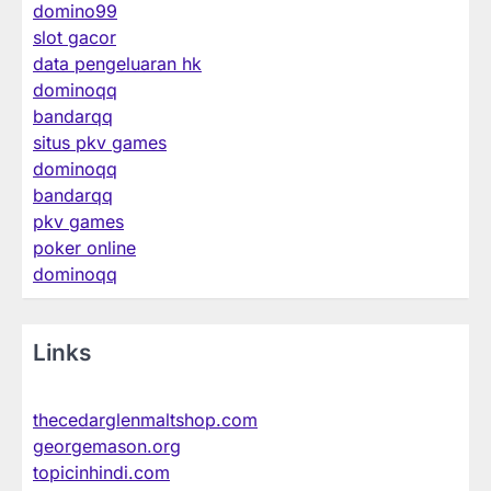
domino99
slot gacor
data pengeluaran hk
dominoqq
bandarqq
situs pkv games
dominoqq
bandarqq
pkv games
poker online
dominoqq
Links
thecedarglenmaltshop.com
georgemason.org
topicinhindi.com