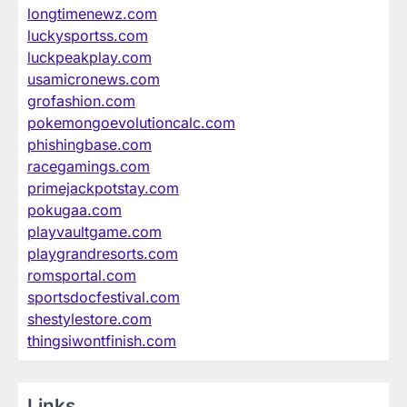
longtimenewz.com
luckysportss.com
luckpeakplay.com
usamicronews.com
grofashion.com
pokemongoevolutioncalc.com
phishingbase.com
racegamings.com
primejackpotstay.com
pokugaa.com
playvaultgame.com
playgrandresorts.com
romsportal.com
sportsdocfestival.com
shestylestore.com
thingsiwontfinish.com
Links