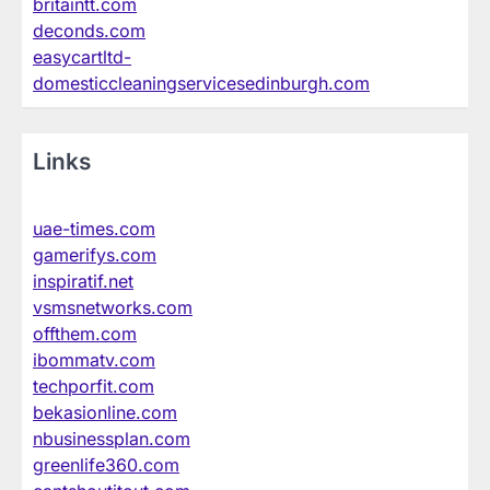
britaintt.com
deconds.com
easycartltd-
domesticcleaningservicesedinburgh.com
Links
uae-times.com
gamerifys.com
inspiratif.net
vsmsnetworks.com
offthem.com
ibommatv.com
techporfit.com
bekasionline.com
nbusinessplan.com
greenlife360.com