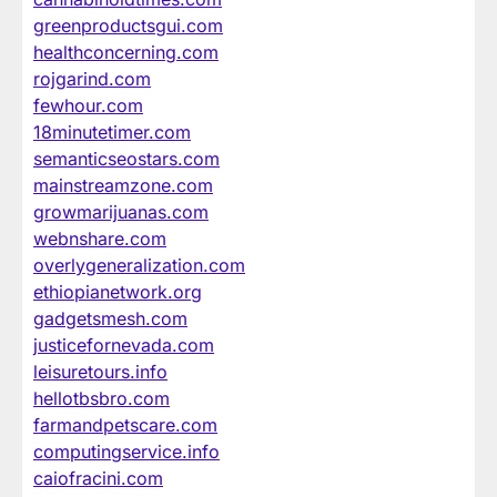
greenproductsgui.com
healthconcerning.com
rojgarind.com
fewhour.com
18minutetimer.com
semanticseostars.com
mainstreamzone.com
growmarijuanas.com
webnshare.com
overlygeneralization.com
ethiopianetwork.org
gadgetsmesh.com
justicefornevada.com
leisuretours.info
hellotbsbro.com
farmandpetscare.com
computingservice.info
caiofracini.com