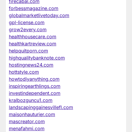
firecabal.com
forbessmagazine.com
globalmarketlivetoday.com
gpl-license.com
grow2every.com
healthhousecare.com
healthkartreview.com
helpquitporn.com
highqualitybanknote.com
hostingnews24.com
hottstyle.com
howtodiyanything.com
inspiringearthlings.com
investindependent.com
kralbozguncu1.com
landscapinggainesvillefl.com
maisonhauturier.com
mascreator.com
menafahmi.com