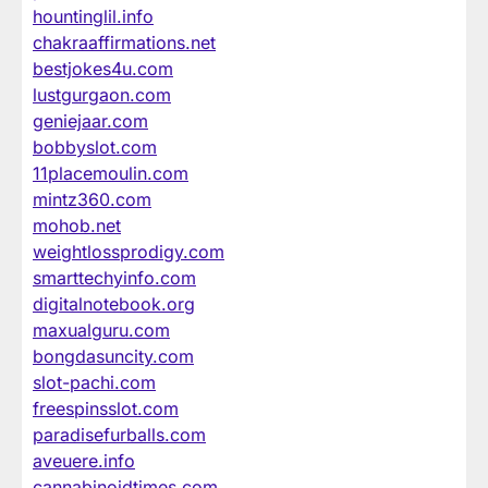
hountinglil.info
chakraaffirmations.net
bestjokes4u.com
lustgurgaon.com
geniejaar.com
bobbyslot.com
11placemoulin.com
mintz360.com
mohob.net
weightlossprodigy.com
smarttechyinfo.com
digitalnotebook.org
maxualguru.com
bongdasuncity.com
slot-pachi.com
freespinsslot.com
paradisefurballs.com
aveuere.info
cannabinoidtimes.com