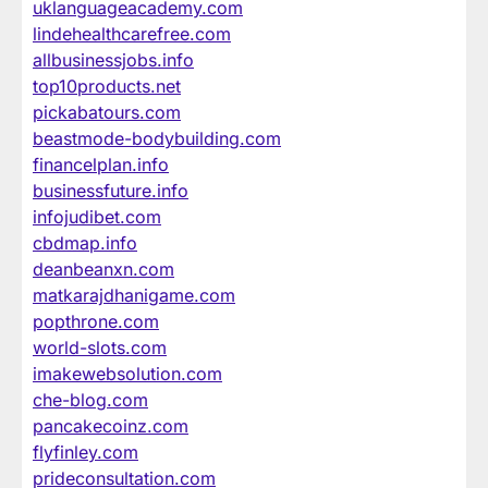
uklanguageacademy.com
lindehealthcarefree.com
allbusinessjobs.info
top10products.net
pickabatours.com
beastmode-bodybuilding.com
financelplan.info
businessfuture.info
infojudibet.com
cbdmap.info
deanbeanxn.com
matkarajdhanigame.com
popthrone.com
world-slots.com
imakewebsolution.com
che-blog.com
pancakecoinz.com
flyfinley.com
prideconsultation.com