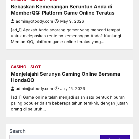
Bebaskan Kemenangan Beruntun Anda di
MemberQQ: Platform Game Online Teratas
admin@otbody.com
May 9, 2026
[ad_1] Apakah Anda seorang gamer yang mencari tempat
untuk melepaskan rentetan kemenangan Anda? Kunjungi
MemberQQ, platform game online teratas yang…
CASINO
SLOT
Menjelajahi Serunya Gaming Online Bersama
HondaQQ
admin@otbody.com
July 15, 2026
[ad_1] Game online telah menjadi salah satu bentuk hiburan
paling populer dalam beberapa tahun terakhir, dengan jutaan
orang di seluruh…
Search