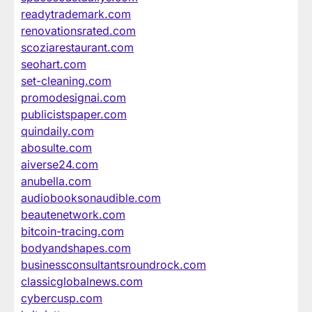
readytrademark.com
renovationsrated.com
scoziarestaurant.com
seohart.com
set-cleaning.com
promodesignai.com
publicistspaper.com
quindaily.com
abosulte.com
aiverse24.com
anubella.com
audiobooksonaudible.com
beautenetwork.com
bitcoin-tracing.com
bodyandshapes.com
businessconsultantsroundrock.com
classicglobalnews.com
cybercusp.com