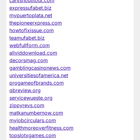
cantshoutitout.com
expressufabet.biz
mypuertoplata.net
thepioneerxpress.com
howtofixissue.com
teamufabet.biz
webfullform.com
allviddownload.com
decorsmag.com
gamblingcasinonews.com
universitiesofamerica.net
progameofbrands.com
qbreview.org
servicewueste.org
zippyrevs.com
matkanumbernow.com
myjobcirculars.com
healthmoreoverfitness.com
topslotxgames.com