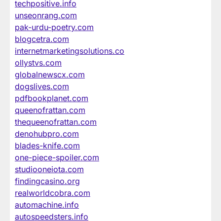
techpositive.info
unseonrang.com
pak-urdu-poetry.com
blogcetra.com
internetmarketingsolutions.co
ollystvs.com
globalnewscx.com
dogslives.com
pdfbookplanet.com
queenofrattan.com
thequeenofrattan.com
denohubpro.com
blades-knife.com
one-piece-spoiler.com
studiooneiota.com
findingcasino.org
realworldcobra.com
automachine.info
autospeedsters.info