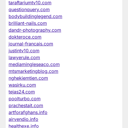
taraftariumtv10.com
questionquery.com
bodybuildinglegend.com
brilliant-nails.com
dandr-photography.com
dokteroce.com
journal-francais.com
justintv10.com
lawyerule.com
mediamingleseaco.com
mtsmarketingblog.com
nghekiemtien.com
wasirku.com
tejas24.com
poolturbo.com
prachestait.com
artforafghans.info
airvendio.info
healthexe.info