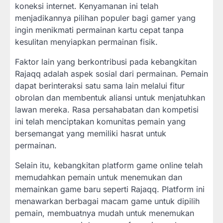
koneksi internet. Kenyamanan ini telah
menjadikannya pilihan populer bagi gamer yang
ingin menikmati permainan kartu cepat tanpa
kesulitan menyiapkan permainan fisik.
Faktor lain yang berkontribusi pada kebangkitan
Rajaqq adalah aspek sosial dari permainan. Pemain
dapat berinteraksi satu sama lain melalui fitur
obrolan dan membentuk aliansi untuk menjatuhkan
lawan mereka. Rasa persahabatan dan kompetisi
ini telah menciptakan komunitas pemain yang
bersemangat yang memiliki hasrat untuk
permainan.
Selain itu, kebangkitan platform game online telah
memudahkan pemain untuk menemukan dan
memainkan game baru seperti Rajaqq. Platform ini
menawarkan berbagai macam game untuk dipilih
pemain, membuatnya mudah untuk menemukan