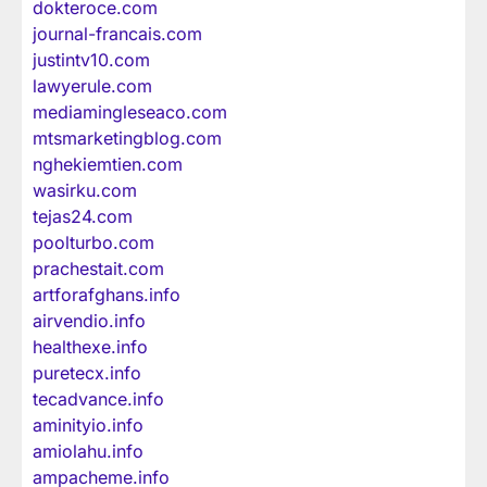
dokteroce.com
journal-francais.com
justintv10.com
lawyerule.com
mediamingleseaco.com
mtsmarketingblog.com
nghekiemtien.com
wasirku.com
tejas24.com
poolturbo.com
prachestait.com
artforafghans.info
airvendio.info
healthexe.info
puretecx.info
tecadvance.info
aminityio.info
amiolahu.info
ampacheme.info