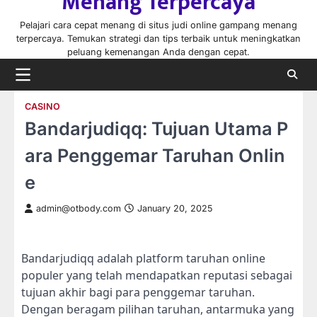
Menang Terpercaya
Pelajari cara cepat menang di situs judi online gampang menang
terpercaya. Temukan strategi dan tips terbaik untuk meningkatkan
peluang kemenangan Anda dengan cepat.
CASINO
Bandarjudiqq: Tujuan Utama P
ara Penggemar Taruhan Onlin
e
admin@otbody.com
January 20, 2025
Bandarjudiqq adalah platform taruhan online
populer yang telah mendapatkan reputasi sebagai
tujuan akhir bagi para penggemar taruhan.
Dengan beragam pilihan taruhan, antarmuka yang