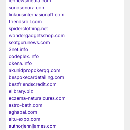
lebnewsmedia.com
sonosonora.com
linkuusinternasional1.com
friendsroll.com
spiderclothing.net
wondergadgetsshop.com
seatgurunews.com
3net.info
codeplex.info
okena.info
akunidpropokerqq.com
bespokecardetailing.com
bestfriendscredit.com
elibrary.biz
eczema-naturalcures.com
astro-bath.com
aghapal.com
altu-expo.com
authorjennijames.com