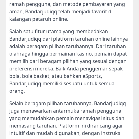
ramah pengguna, dan metode pembayaran yang
aman, Bandarjudiqq telah menjadi favorit di
kalangan petaruh online.
Salah satu fitur utama yang membedakan
Bandarjudiqq dari platform taruhan online lainnya
adalah beragam pilihan taruhannya. Dari taruhan
olahraga hingga permainan kasino, pemain dapat
memilih dari beragam pilihan yang sesuai dengan
preferensi mereka. Baik Anda penggemar sepak
bola, bola basket, atau bahkan eSports,
Bandarjudiqq memiliki sesuatu untuk semua
orang.
Selain beragam pilihan taruhannya, Bandarjudiqq
juga menawarkan antarmuka ramah pengguna
yang memudahkan pemain menavigasi situs dan
memasang taruhan. Platform ini dirancang agar
intuitif dan mudah digunakan, dengan instruksi