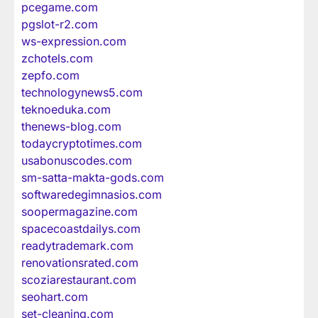
pcegame.com
pgslot-r2.com
ws-expression.com
zchotels.com
zepfo.com
technologynews5.com
teknoeduka.com
thenews-blog.com
todaycryptotimes.com
usabonuscodes.com
sm-satta-makta-gods.com
softwaredegimnasios.com
soopermagazine.com
spacecoastdailys.com
readytrademark.com
renovationsrated.com
scoziarestaurant.com
seohart.com
set-cleaning.com