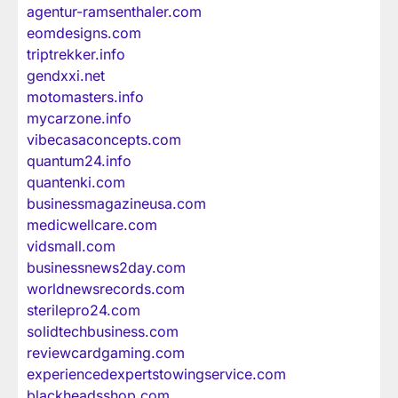
agentur-ramsenthaler.com
eomdesigns.com
triptrekker.info
gendxxi.net
motomasters.info
mycarzone.info
vibecasaconcepts.com
quantum24.info
quantenki.com
businessmagazineusa.com
medicwellcare.com
vidsmall.com
businessnews2day.com
worldnewsrecords.com
sterilepro24.com
solidtechbusiness.com
reviewcardgaming.com
experiencedexpertstowingservice.com
blackheadsshop.com