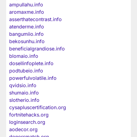
ampullahu.info
aromaxme.info
asserthatecontrast.info
atenderme.info
bangumiio.info
bekosunhu.info
beneficialgrandiose.info
blomaio.info
dosellinfoplete.info
podtubeio.info
powerfulvolatile.info
qvidsio.info
shumaio.info
slotherio.info
cysapluscertification.org
fortnitehacks.org
loginsearch.org
aodecor.org
donorsmatch.org