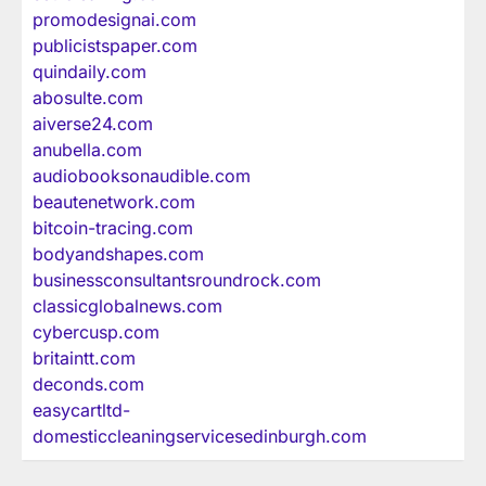
promodesignai.com
publicistspaper.com
quindaily.com
abosulte.com
aiverse24.com
anubella.com
audiobooksonaudible.com
beautenetwork.com
bitcoin-tracing.com
bodyandshapes.com
businessconsultantsroundrock.com
classicglobalnews.com
cybercusp.com
britaintt.com
deconds.com
easycartltd-
domesticcleaningservicesedinburgh.com