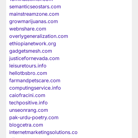
semanticseostars.com
mainstreamzone.com
growmarijuanas.com
webnshare.com
overlygeneralization.com
ethiopianetwork.org
gadgetsmesh.com
justicefornevada.com
leisuretours.info
hellotbsbro.com
farmandpetscare.com
computingservice.info
caiofracini.com
techpositive.info
unseonrang.com
pak-urdu-poetry.com
blogcetra.com
internetmarketingsolutions.co